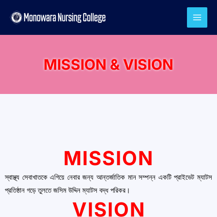
Skip
to
content
MISSION & VISION
MISSION
স্বাস্থ্য সেবাখাতকে এগিয়ে নেবার জন্য আন্তর্জাতিক মান সম্পন্ন একটি প্রাইভেট ম্যাটস
প্রতিষ্ঠান গড়ে তুলতে জসিম উদ্দিন ম্যাটস বদ্ধ পরিকর।
VISION