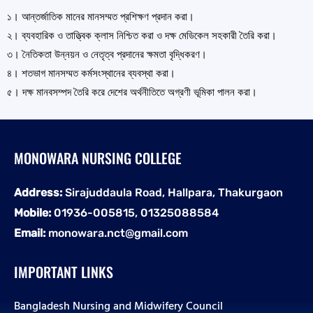
১। আন্তর্জাতিক মানের মানসম্মত প্রশিক্ষণ প্রদান করা।
২। ব্যবহারিক ও তাত্ত্বিক ক্লাস নিশ্চিত করা ও দক্ষ মেডিকেল সহকারী তৈরি করা।
৩। নৈতিকতা উন্নয়ন ও নেতৃত্ব প্রদানের ক্ষমতা বৃদ্ধিকরণ।
৪। শতভাগ মানসম্মত কর্মসংস্থানের ব্যবস্থা করা।
৫। দক্ষ মানবসম্পদ তৈরি করে দেশের অর্থনীতিতে অগ্রণী ভূমিকা পালন করা।
MONOWARA NURSING COLLEGE
Address:
Sirajuddaula Road, Hallpara, Thakurgaon
Mobile:
01936-005815, 01325088584
Email:
monowara.nct@gmail.com
IMPORTANT LINKS
Bangladesh Nursing and Midwifery Council