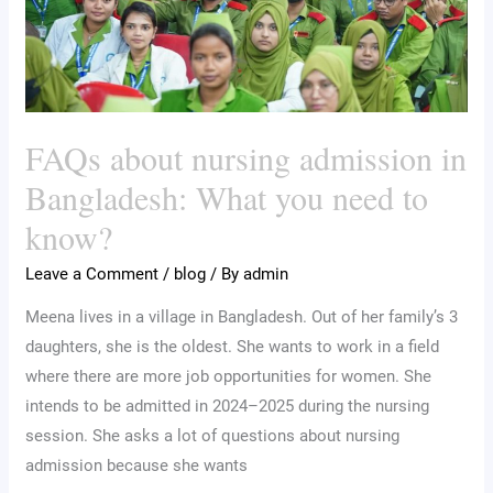
What
you
need
to
know?
FAQs about nursing admission in
Bangladesh: What you need to
know?
Leave a Comment
/
blog
/ By
admin
Meena lives in a village in Bangladesh. Out of her family’s 3
daughters, she is the oldest. She wants to work in a field
where there are more job opportunities for women. She
intends to be admitted in 2024–2025 during the nursing
session. She asks a lot of questions about nursing
admission because she wants