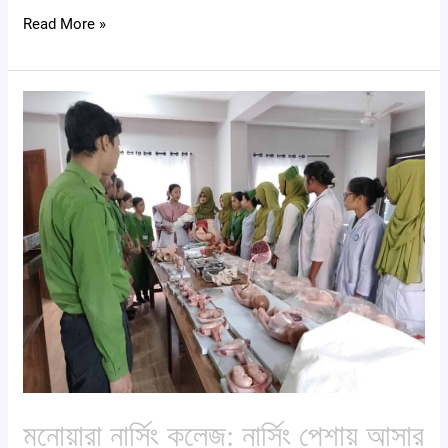
Read More »
মনোয়ারা
নার্সিং
কলেজ:
নার্সিং
পেশায়
আসার
উপযুক্ত
ব্যক্তিরা
কারা?
মনোয়ারা নার্সিং কলেজ: নার্সিং পেশায় আসার