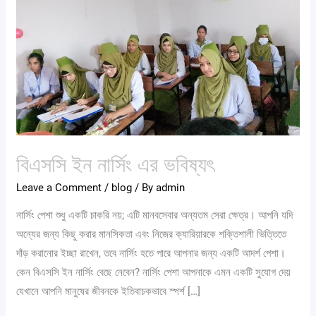
ভবিষ্যৎ
বিএসসি ইন নার্সিং এর ভবিষ্যৎ
Leave a Comment
/
blog
/ By
admin
নার্সিং পেশা শুধু একটি চাকরি নয়; এটি মানবসেবার অন্যতম সেরা ক্ষেত্র। আপনি যদি
অন্যের জন্য কিছু করার মানসিকতা এবং নিজের ক্যারিয়ারকে শক্তিশালী ভিত্তিতে
দাঁড় করানোর ইচ্ছা রাখেন, তবে নার্সিং হতে পারে আপনার জন্য একটি আদর্শ পেশা।
কেন বিএসসি ইন নার্সিং বেছে নেবেন? নার্সিং পেশা আপনাকে এমন একটি সুযোগ দেয়
যেখানে আপনি মানুষের জীবনকে ইতিবাচকভাবে স্পর্শ […]