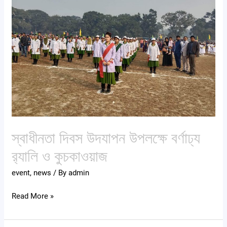
প্রার্থীদের
উপলক্ষে
অধ্যায়নের
বর্ণাঢ্য
নিমিত্তে
র‍্যালি
২
ও
বছরের
কুচকাওয়াজ
সংযুক্তি
আদেশ
প্রদান।
স্বাধীনতা দিবস উদযাপন উপলক্ষে বর্ণাঢ্য
র‍্যালি ও কুচকাওয়াজ
event
,
news
/ By
admin
Read More »