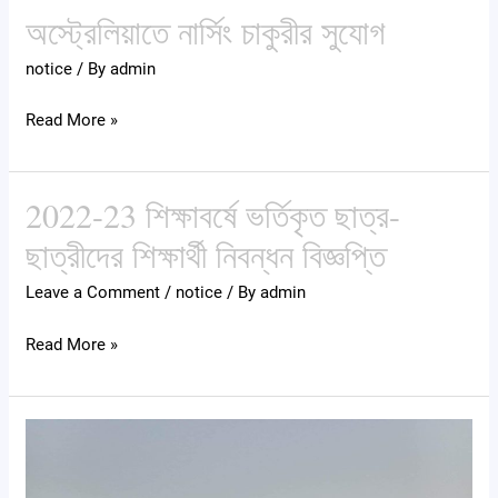
অস্ট্রেলিয়াতে নার্সিং চাকুরীর সুযোগ
বেসিক
অস্ট্রেলিয়াতে
পাবলিক
নার্সিং
notice
/ By
admin
হেলথ
চাকুরীর
নার্সিং
সুযোগ
Read More »
ও
ব্যাচেলর
অব
2022-23 শিক্ষাবর্ষে ভর্তিকৃত ছাত্র-
2022-
সায়েন্স
23
ছাত্রীদের শিক্ষার্থী নিবন্ধন বিজ্ঞপ্তি
ইন
শিক্ষাবর্ষে
পোস্ট
Leave a Comment
/
notice
/ By
admin
ভর্তিকৃত
বেসিক
ছাত্র-
Read More »
মিডওয়াইফারী
ছাত্রীদের
কোর্সে
শিক্ষার্থী
ভর্তি
নিবন্ধন
স্বাধীনতা
পরীক্ষায়
বিজ্ঞপ্তি
দিবস
নির্বাচিত
উদযাপন