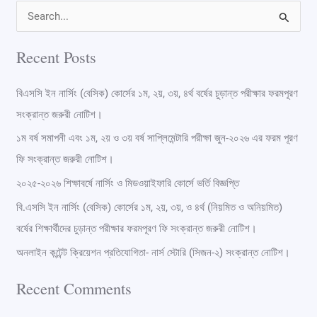
S
e
Recent Posts
a
r
বিএসসি ইন নার্সিং (বেসিক) কোর্সের ১ম, ২য়, ৩য়, ৪র্থ বর্ষের চুড়ান্ত পরীক্ষার ফরমপূরণ
c
সংক্রান্ত জরুরী নোটিশ।
h
১ম বর্ষ সমাপনী এবং ১ম, ২য় ও ৩য় বর্ষ সাপ্লিমেন্টারি পরীক্ষা জুন-২০২৬ এর ফরম পূরণ
f
ফি সংক্রান্ত জরুরী নোটিশ।
o
২০২৫-২০২৬ শিক্ষাবর্ষে নার্সিং ও মিডওয়াইফারি কোর্সে ভর্তি বিজ্ঞপ্তি
r
বি.এসসি ইন নার্সিং (বেসিক) কোর্সের ১ম, ২য়, ৩য়, ও ৪র্থ (নিয়মিত ও অনিয়মিত)
:
বর্ষের শিক্ষার্থীদের চুড়ান্ত পরীক্ষার ফরমপূরণ ফি সংক্রান্ত জরুরী নোটিশ।
অনলাইন কন্টেন্ট ক্রিয়েশন প্রতিযোগিতা- নার্স স্টোরি (সিজন-২) সংক্রান্ত নোটিশ।
Recent Comments