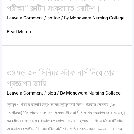
শিক্ষাবর্ষের
পরীক্ষা” রুটিন সংক্রান্ত নোটিশ।
১ম
Leave a Comment
/
notice
/ By
Monowara Nursing College
বর্ষের
“মিডটার্ম
Read More »
পরীক্ষা”
রুটিন
সংক্রান্ত
৩৪৭৫
নোটিশ।
জন
৩৪৭৫ জন সিনিয়র স্টাফ নার্স নিয়োগের
সিনিয়র
প্রজ্ঞাপন জারি
স্টাফ
নার্স
Leave a Comment
/
blog
/ By
Monowara Nursing College
নিয়োগের
প্রজ্ঞাপন
স্বাস্থ্য ও পরিবার কল্যাণ মন্ত্রণালয়ের স্বাস্থ্যসেবা বিভাগ গতকাল সোমবার (১৫
জারি
সেপ্টেম্বর) তিন হাজার ৪৭৫ জন সিনিয়র স্টাফ নার্স নিয়োগের প্রজ্ঞাপন জারি করেছে।
মন্ত্রণালয়ের স্বাস্থ্যসেবা বিভাগের প্রজ্ঞাপনে জানানো হয়েছে, নার্সিং ও মিডওয়াইফারি
অধিদপ্তরের অধীনে ‘সিনিয়র স্টাফ নার্স’ পদে জাতীয় বেতনস্কেল, ২০১৫–এর ১০ম