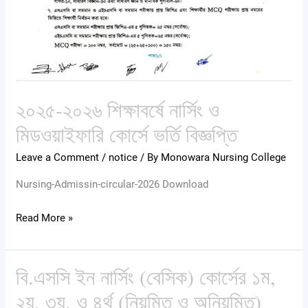
২০২৫-২০২৬ শিক্ষাবর্ষে নার্সিং ও
মিডওয়াইফারি কোর্সে ভর্তি বিজ্ঞপ্তি
Leave a Comment
/
notice
/ By
Monowara Nursing College
Nursing-Admissin-circular-2026 Download
Read More »
বি.এসসি ইন নার্সিং (বেসিক) কোর্সের ১ম,
বি.এসসি
ইন
২য়, ৩য়, ও ৪র্থ (নিয়মিত ও অনিয়মিত)