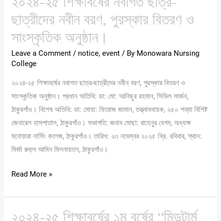
২০২৪-২৫ শিক্ষাবর্ষের নবাগত ছাত্র-
সংক্রান্ত
শিক্ষাবর্ষের
ছাত্রীদের নবীন বরণ, পুরস্কার বিতরণ ও
জরুরী
নবাগত
সাংস্কৃতিক অনুষ্ঠান।
নোটিশ।
ছাত্র-
ছাত্রীদের
Leave a Comment
/
notice
,
event
/ By
Monowara Nursing
College
নবীন
বরণ,
২০২৪-২৫ শিক্ষাবর্ষের নবাগত ছাত্র-ছাত্রীদের নবীন বরণ, পুরস্কার বিতরণ ও
পুরস্কার
সাংস্কৃতিক অনুষ্ঠান। প্রধান অতিথি: ডা: মো: আনিছুর রহমান, সিভিল সার্জন,
বিতরণ
ঠাকুরগাঁও। বিশেষ অতিথি: ডা: মোহা: ফিরোজ জামান, তত্ত্বাবধায়ক, ২৫০ শয্যা বিশিষ্ট
ও
জেনারেল হাসপাতাল, ঠাকুরগাঁও। সভাপতি: জনাব মোছা: রাহেনুর বেগম, অধ্যক্ষ
সাংস্কৃতিক
মনোয়ারা নার্সিং কলেজ, ঠাকুরগাঁও। তারিখ: ২৩ নভেম্বর ২০২৫ খ্রি. রবিবার, স্থান:
অনুষ্ঠান।
মির্জা রুহুল আমিন মিলনায়তন, ঠাকুরগাঁও।
Read More »
২০২৪-২৫ শিক্ষাবর্ষের ১ম বর্ষের “মিডটার্ম
২০২৪-২৫