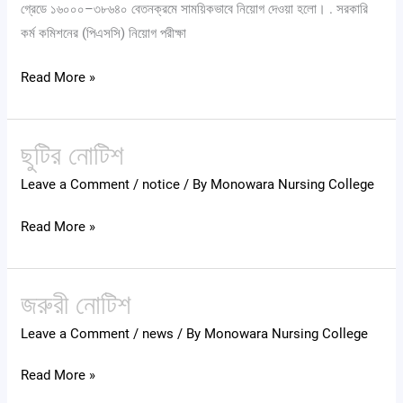
গ্রেডে ১৬০০০–৩৮৬৪০ বেতনক্রমে সাময়িকভাবে নিয়োগ দেওয়া হলো। . সরকারি
কর্ম কমিশনের (পিএসসি) নিয়োগ পরীক্ষা
Read More »
ছুটির নোটিশ
ছুটির
নোটিশ
Leave a Comment
/
notice
/ By
Monowara Nursing College
Read More »
জরুরী নোটিশ
জরুরী
নোটিশ
Leave a Comment
/
news
/ By
Monowara Nursing College
Read More »