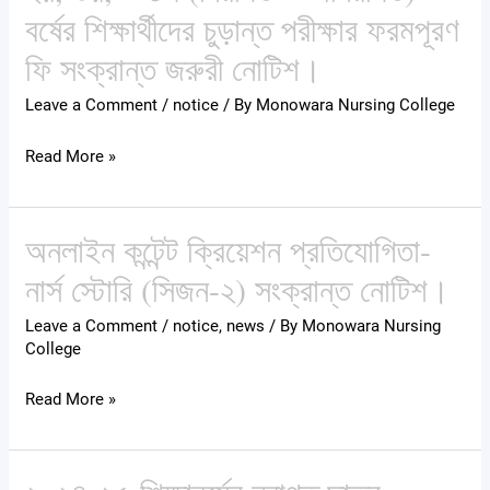
নার্সিং
বর্ষের শিক্ষার্থীদের চুড়ান্ত পরীক্ষার ফরমপূরণ
(বেসিক)
ফি সংক্রান্ত জরুরী নোটিশ।
কোর্সের
১ম,
Leave a Comment
/
notice
/ By
Monowara Nursing College
২য়,
৩য়,
Read More »
ও
৪র্থ
অনলাইন কন্টেন্ট ক্রিয়েশন প্রতিযোগিতা-
(নিয়মিত
অনলাইন
ও
কন্টেন্ট
নার্স স্টোরি (সিজন-২) সংক্রান্ত নোটিশ।
অনিয়মিত)
ক্রিয়েশন
Leave a Comment
/
notice
,
news
/ By
Monowara Nursing
বর্ষের
প্রতিযোগিতা-
College
শিক্ষার্থীদের
নার্স
চুড়ান্ত
স্টোরি
Read More »
পরীক্ষার
(সিজন-২)
ফরমপূরণ
সংক্রান্ত
ফি
নোটিশ।
২০২৪-২৫