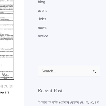
blog
event
Jobs
news
notice
S
e
ircular
a
Recent Posts
owara
r
বিএসসি ইন নার্সিং (বেসিক) কোর্সের ১ম, ২য়, ৩য়, ৪র্থ
c