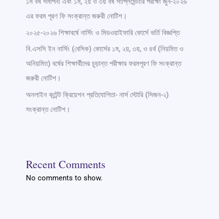
১ম বর্ষ সমাপনী এবং ১ম, ২য় ও ৩য় বর্ষ সাপ্লিমেন্টারি পরীক্ষা জুন-২০২৬
এর ফরম পূরণ ফি সংক্রান্ত জরুরী নোটিশ।
২০২৫-২০২৬ শিক্ষাবর্ষে নার্সিং ও মিডওয়াইফারি কোর্সে ভর্তি বিজ্ঞপ্তি
বি.এসসি ইন নার্সিং (বেসিক) কোর্সের ১ম, ২য়, ৩য়, ও ৪র্থ (নিয়মিত ও
অনিয়মিত) বর্ষের শিক্ষার্থীদের চুড়ান্ত পরীক্ষার ফরমপূরণ ফি সংক্রান্ত
জরুরী নোটিশ।
অনলাইন কন্টেন্ট ক্রিয়েশন প্রতিযোগিতা- নার্স স্টোরি (সিজন-২)
সংক্রান্ত নোটিশ।
Recent Comments
No comments to show.