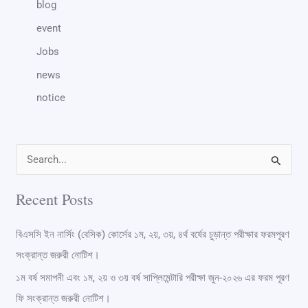
blog
event
Jobs
news
notice
S
e
Recent Posts
a
r
বিএসসি ইন নার্সিং (বেসিক) কোর্সের ১ম, ২য়, ৩য়, ৪র্থ বর্ষের চুড়ান্ত পরীক্ষার ফরমপূরণ
c
সংক্রান্ত জরুরী নোটিশ।
h
১ম বর্ষ সমাপনী এবং ১ম, ২য় ও ৩য় বর্ষ সাপ্লিমেন্টারি পরীক্ষা জুন-২০২৬ এর ফরম পূরণ
f
ফি সংক্রান্ত জরুরী নোটিশ।
o