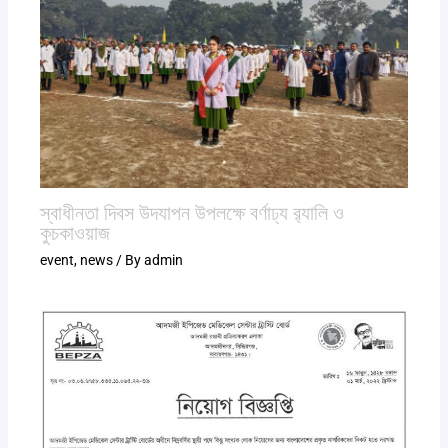
স্বাধীনতা দিবস উদযাপন উপলক্ষে বর্ণাঢ্য র‍্যালি ও
কুচকাওয়াজ
event
,
news
/ By
admin