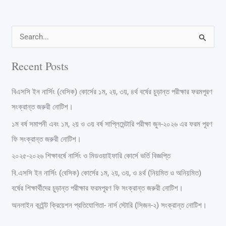
S
e
Recent Posts
a
r
বিএসসি ইন নার্সিং (বেসিক) কোর্সের ১ম, ২য়, ৩য়, ৪র্থ বর্ষের চুড়ান্ত পরীক্ষার ফরমপূরণ
c
সংক্রান্ত জরুরী নোটিশ।
h
১ম বর্ষ সমাপনী এবং ১ম, ২য় ও ৩য় বর্ষ সাপ্লিমেন্টারি পরীক্ষা জুন-২০২৬ এর ফরম পূরণ
f
ফি সংক্রান্ত জরুরী নোটিশ।
o
২০২৫-২০২৬ শিক্ষাবর্ষে নার্সিং ও মিডওয়াইফারি কোর্সে ভর্তি বিজ্ঞপ্তি
r
বি.এসসি ইন নার্সিং (বেসিক) কোর্সের ১ম, ২য়, ৩য়, ও ৪র্থ (নিয়মিত ও অনিয়মিত)
:
বর্ষের শিক্ষার্থীদের চুড়ান্ত পরীক্ষার ফরমপূরণ ফি সংক্রান্ত জরুরী নোটিশ।
অনলাইন কন্টেন্ট ক্রিয়েশন প্রতিযোগিতা- নার্স স্টোরি (সিজন-২) সংক্রান্ত নোটিশ।