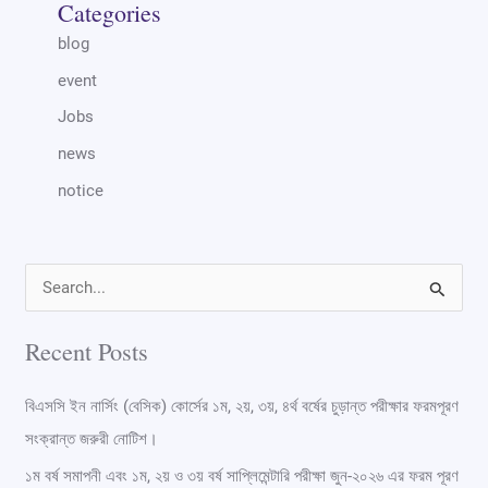
Categories
blog
event
Jobs
news
notice
S
e
Recent Posts
a
r
বিএসসি ইন নার্সিং (বেসিক) কোর্সের ১ম, ২য়, ৩য়, ৪র্থ বর্ষের চুড়ান্ত পরীক্ষার ফরমপূরণ
c
সংক্রান্ত জরুরী নোটিশ।
h
১ম বর্ষ সমাপনী এবং ১ম, ২য় ও ৩য় বর্ষ সাপ্লিমেন্টারি পরীক্ষা জুন-২০২৬ এর ফরম পূরণ