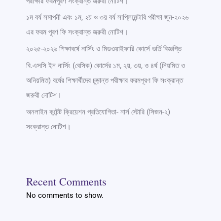
পরীক্ষার ফরমপূরণ সংক্রান্ত জরুরী নোটিশ।
১ম বর্ষ সমাপনী এবং ১ম, ২য় ও ৩য় বর্ষ সাপ্লিমেন্টারি পরীক্ষা জুন-২০২৬
এর ফরম পূরণ ফি সংক্রান্ত জরুরী নোটিশ।
২০২৫-২০২৬ শিক্ষাবর্ষে নার্সিং ও মিডওয়াইফারি কোর্সে ভর্তি বিজ্ঞপ্তি
বি.এসসি ইন নার্সিং (বেসিক) কোর্সের ১ম, ২য়, ৩য়, ও ৪র্থ (নিয়মিত ও
অনিয়মিত) বর্ষের শিক্ষার্থীদের চুড়ান্ত পরীক্ষার ফরমপূরণ ফি সংক্রান্ত
জরুরী নোটিশ।
অনলাইন কন্টেন্ট ক্রিয়েশন প্রতিযোগিতা- নার্স স্টোরি (সিজন-২)
সংক্রান্ত নোটিশ।
Recent Comments
No comments to show.