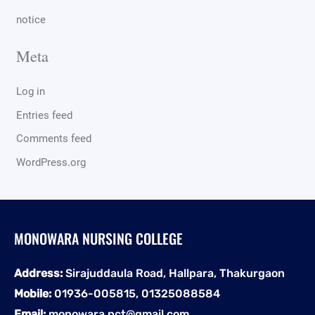
notice
Meta
Log in
Entries feed
Comments feed
WordPress.org
MONOWARA NURSING COLLEGE
Address:
Sirajuddaula Road, Hallpara, Thakurgaon
Mobile:
01936-005815, 01325088584
Email:
monowara.nct@gmail.com