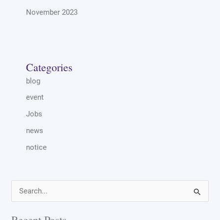
November 2023
Categories
blog
event
Jobs
news
notice
S
e
Recent Posts