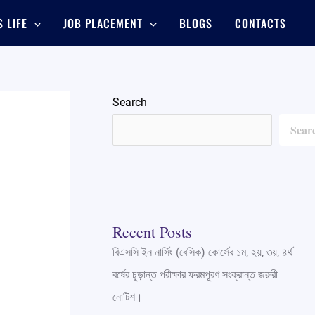
 LIFE
JOB PLACEMENT
BLOGS
CONTACTS
Search
Sear
Recent Posts
বিএসসি ইন নার্সিং (বেসিক) কোর্সের ১ম, ২য়, ৩য়, ৪র্থ
বর্ষের চুড়ান্ত পরীক্ষার ফরমপূরণ সংক্রান্ত জরুরী
নোটিশ।