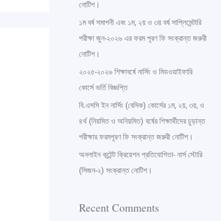
নোটিশ।
f
o
১ম বর্ষ সমাপনী এবং ১ম, ২য় ও ৩য় বর্ষ সাপ্লিমেন্টারি
r
পরীক্ষা জুন-২০২৬ এর ফরম পূরণ ফি সংক্রান্ত জরুরী
:
নোটিশ।
২০২৫-২০২৬ শিক্ষাবর্ষে নার্সিং ও মিডওয়াইফারি
কোর্সে ভর্তি বিজ্ঞপ্তি
বি.এসসি ইন নার্সিং (বেসিক) কোর্সের ১ম, ২য়, ৩য়, ও
৪র্থ (নিয়মিত ও অনিয়মিত) বর্ষের শিক্ষার্থীদের চুড়ান্ত
পরীক্ষার ফরমপূরণ ফি সংক্রান্ত জরুরী নোটিশ।
অনলাইন কন্টেন্ট ক্রিয়েশন প্রতিযোগিতা- নার্স স্টোরি
(সিজন-২) সংক্রান্ত নোটিশ।
Recent Comments