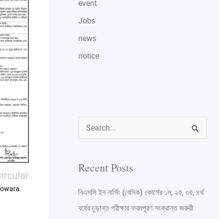
event
Jobs
news
notice
S
e
a
Recent Posts
ircular
r
owara
বিএসসি ইন নার্সিং (বেসিক) কোর্সের ১ম, ২য়, ৩য়, ৪র্থ
c
বর্ষের চুড়ান্ত পরীক্ষার ফরমপূরণ সংক্রান্ত জরুরী
h