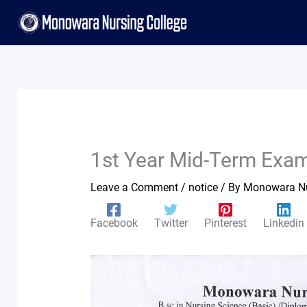
Skip
to
content
1st Year Mid-Term Exam
Leave a Comment
/
notice
/ By
Monowara Nu
Facebook
Twitter
Pinterest
Linkedin